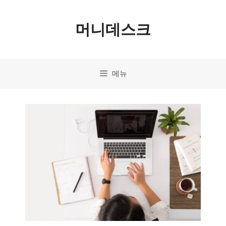
컨
머니데스크
텐
츠
로
메뉴
건
너
뛰
기