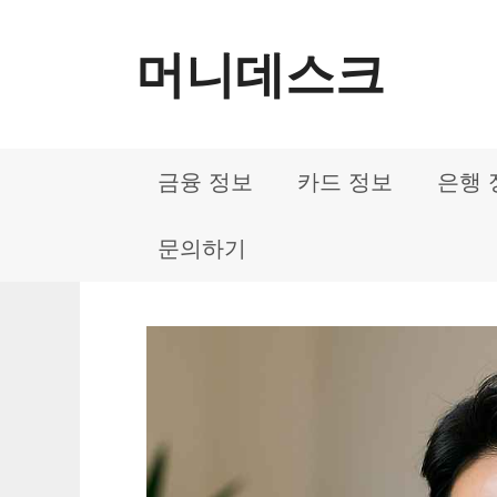
컨
머니데스크
텐
츠
로
금융 정보
카드 정보
은행 
건
너
문의하기
뛰
기