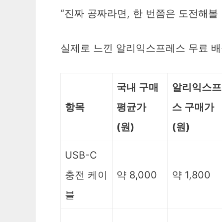
“진짜 공짜라면, 한 번쯤은 도전해볼
실제로 느낀 알리익스프레스 무료 배
국내 구매
알리익스프
항목
평균가
스 구매가
(원)
(원)
USB-C
충전 케이
약 8,000
약 1,800
블