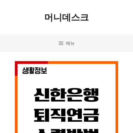
컨
머니데스크
텐
츠
로
메뉴
건
너
뛰
기