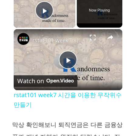
Now Playing
Play Video
×
rstat101 week7 시간을 이용한 무작위수 만들기
P
Watch on
l
rstat101 week7 시간을 이용한 무작위수
a
만들기
y
막상 확인해보니 퇴직연금은 다른 금융상