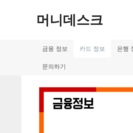
컨
머니데스크
텐
츠
로
금융 정보
카드 정보
은행 
건
너
문의하기
뛰
기