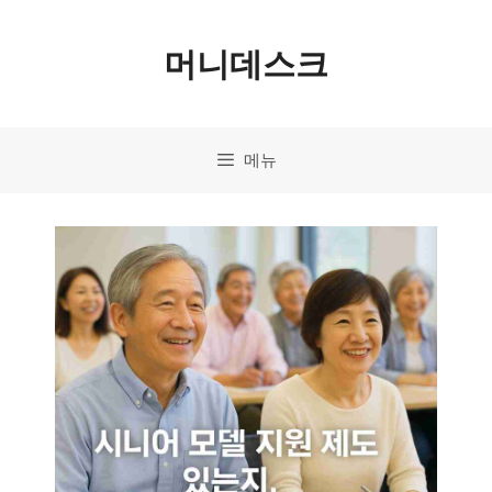
컨
머니데스크
텐
츠
로
메뉴
건
너
뛰
기