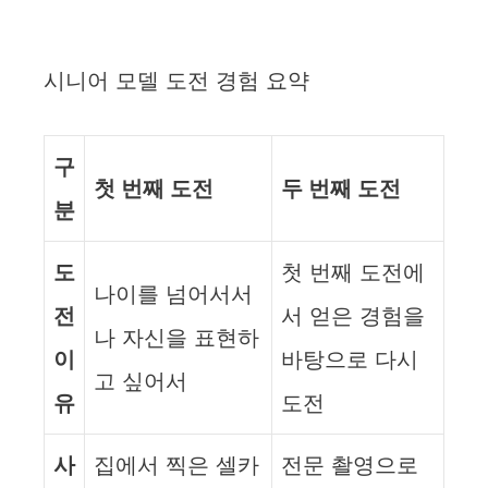
시니어 모델 도전 경험 요약
구
첫 번째 도전
두 번째 도전
분
도
첫 번째 도전에
나이를 넘어서서
전
서 얻은 경험을
나 자신을 표현하
이
바탕으로 다시
고 싶어서
유
도전
사
집에서 찍은 셀카
전문 촬영으로