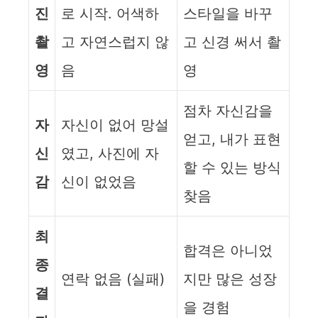
진
로 시작. 어색하
스타일을 바꾸
촬
고 자연스럽지 않
고 신경 써서 촬
영
음
영
점차 자신감을
자
자신이 없어 망설
얻고, 내가 표현
신
였고, 사진에 자
할 수 있는 방식
감
신이 없었음
찾음
최
합격은 아니었
종
연락 없음 (실패)
지만 많은 성장
결
을 경험