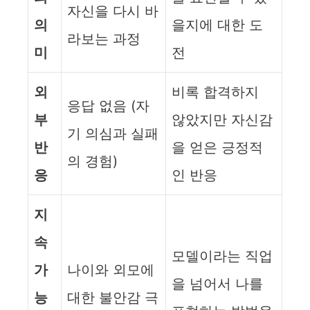
자신을 다시 바
의
을지에 대한 도
라보는 과정
미
전
외
비록 합격하지
응답 없음 (자
부
않았지만 자신감
기 의심과 실패
반
을 얻은 긍정적
의 경험)
응
인 반응
지
속
모델이라는 직업
가
나이와 외모에
을 넘어서 나를
능
대한 불안감 극