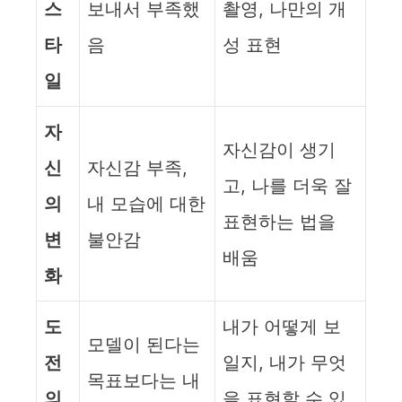
스
보내서 부족했
촬영, 나만의 개
타
음
성 표현
일
자
자신감이 생기
신
자신감 부족,
고, 나를 더욱 잘
의
내 모습에 대한
표현하는 법을
변
불안감
배움
화
도
내가 어떻게 보
모델이 된다는
전
일지, 내가 무엇
목표보다는 내
의
을 표현할 수 있