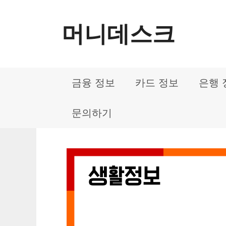
컨
머니데스크
텐
츠
로
금융 정보
카드 정보
은행 
건
너
문의하기
뛰
기