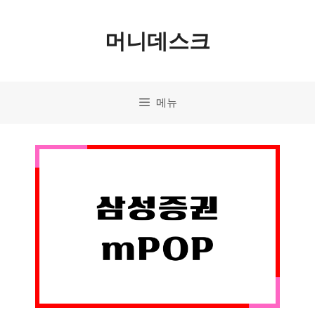
컨
머니데스크
텐
츠
로
메뉴
건
너
뛰
기