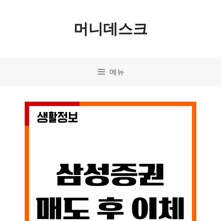
컨
머니데스크
텐
츠
로
메뉴
건
너
뛰
기