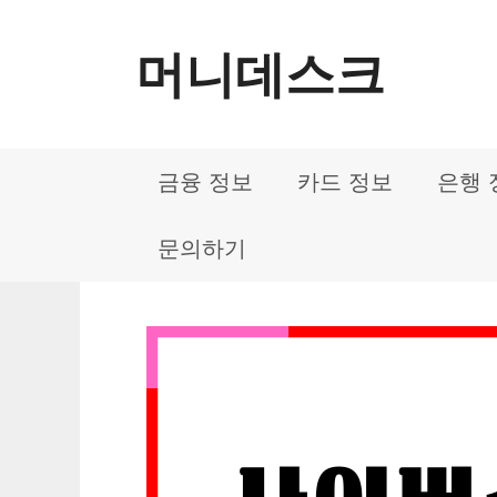
컨
머니데스크
텐
츠
로
금융 정보
카드 정보
은행 
건
너
문의하기
뛰
기