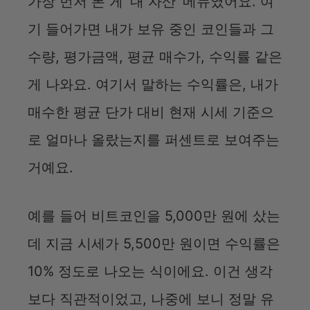
가장 먼저 본 게 ‘내 자산’ 메뉴였어요. 여
기 들어가면 내가 보유 중인 코인들과 그
V
수량, 평가금액, 평균 매수가, 수익률 같은
i
게 나와요. 여기서 말하는 수익률은, 내가
매수한 평균 단가 대비 현재 시세 기준으
d
로 얼마나 올랐는지를 퍼센트로 보여주는
e
거예요.
o
예를 들어 비트코인을 5,000만 원에 샀는
데 지금 시세가 5,500만 원이면 수익률은
10% 정도로 나오는 식이에요. 이건 생각
보다 직관적이었고, 나중에 보니 정말 유