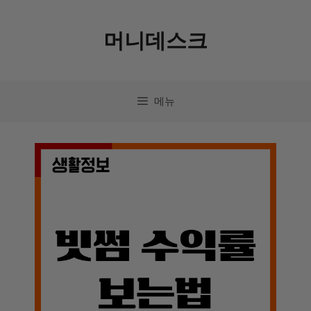
컨
머니데스크
텐
츠
로
메뉴
건
너
뛰
기