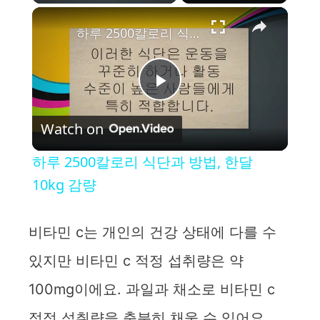
×
하루 2500칼로리 식단과 방법, 한달 10kg 감량
P
Watch on
l
하루 2500칼로리 식단과 방법, 한달
a
10kg 감량
y
비타민 c는 개인의 건강 상태에 다를 수
있지만 비타민 c 적정 섭취량은 약
V
100mg이에요. 과일과 채소로 비타민 c
i
적정 섭취량을 충분히 채울 수 있어요.