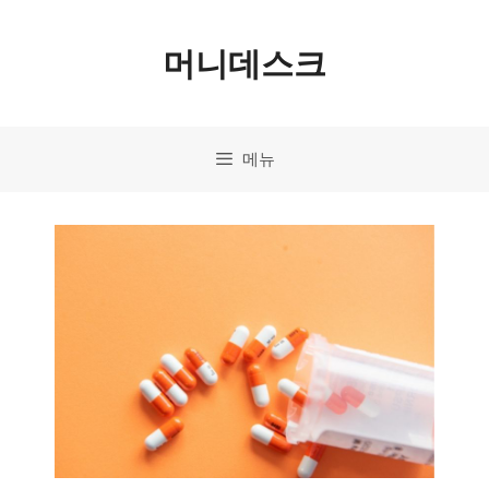
컨
머니데스크
텐
츠
로
메뉴
건
너
뛰
기