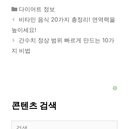
카
다이어트 정보
테
비타민 음식 20가지 총정리! 면역력을
고
높이세요!
리
간수치 정상 범위 빠르게 만드는 10가
지 비법
콘텐츠 검색
검