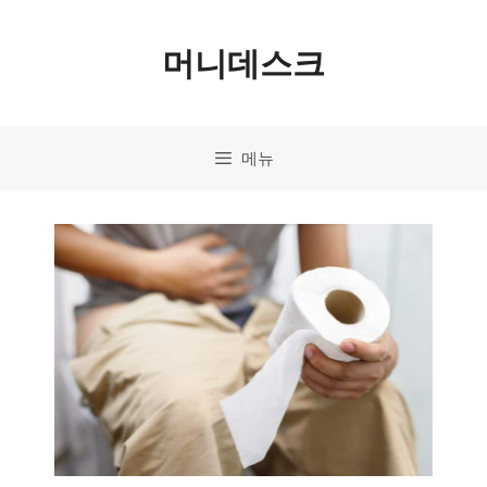
컨
머니데스크
텐
츠
로
메뉴
건
너
뛰
기