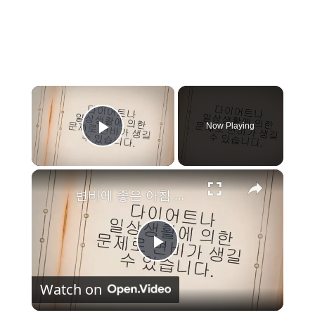
×
Now Playing
Play Video
×
변비에 좋은 아침 식사로 좋은 음식 Best 12
P
Watch on
l