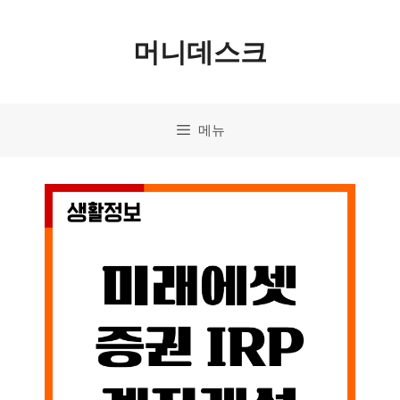
컨
머니데스크
텐
츠
로
메뉴
건
너
뛰
기