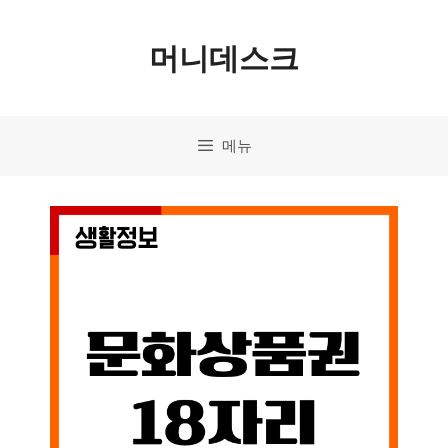
컨
머니데스크
텐
츠
로
메뉴
건
너
뛰
기