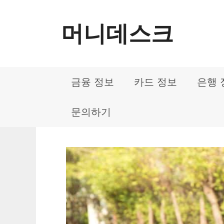
컨
머니데스크
텐
츠
로
금융 정보
카드 정보
은행 
건
너
문의하기
뛰
기