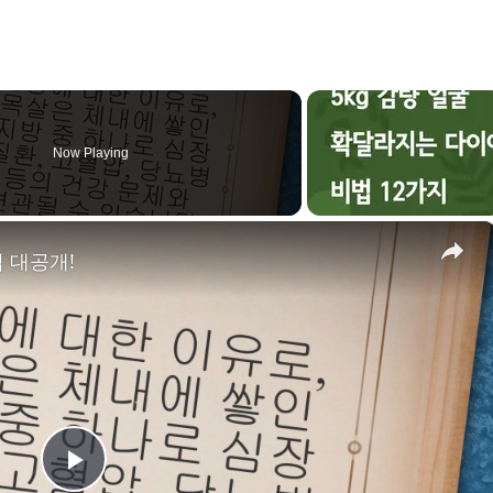
Now Playing
×
 대공개!
P