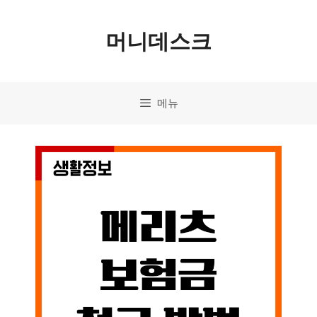
컨
머니데스크
텐
츠
로
메뉴
건
너
뛰
기