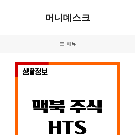
컨
머니데스크
텐
츠
로
메뉴
건
너
뛰
기