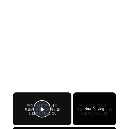
×
Now Playing
Play Video
×