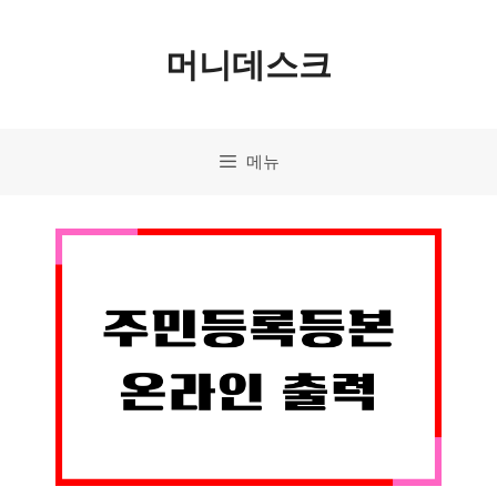
컨
머니데스크
텐
츠
로
메뉴
건
너
뛰
기