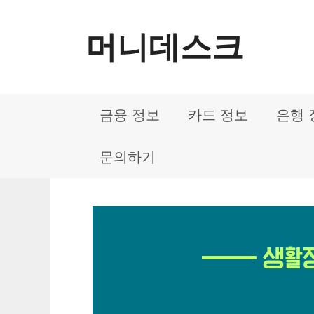
컨
머니데스크
텐
츠
로
금융 정보
카드 정보
은행 
건
너
문의하기
뛰
기