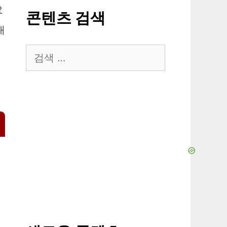
요
콘텐츠 검색
대
검
색: