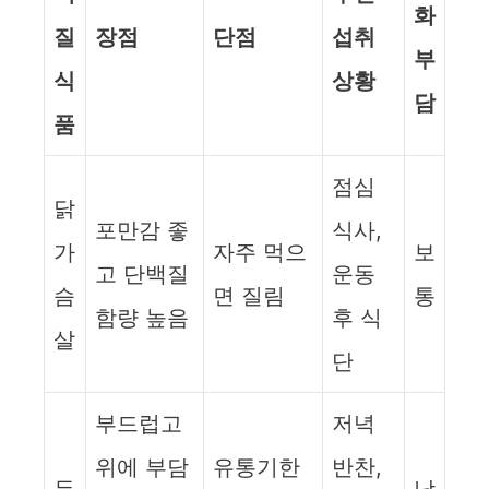
화
질
장점
단점
섭취
부
식
상황
담
품
점심
닭
포만감 좋
식사,
가
자주 먹으
보
고 단백질
운동
슴
면 질림
통
함량 높음
후 식
살
단
부드럽고
저녁
위에 부담
유통기한
반찬,