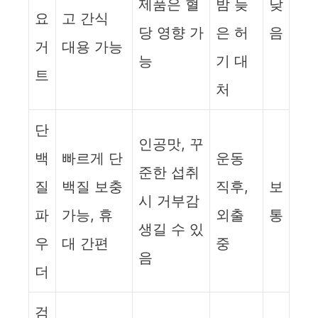
제품은 혈
밤 늦
낮
요
고 간식
당 영향 가
은 허
음
거
대용 가능
능
기 대
트
처
단
인공맛, 꾸
백
빠르게 단
운동
준한 섭취
질
백질 보충
직후,
보
시 거부감
파
가능, 휴
외출
통
생길 수 있
우
대 간편
중
음
더
검