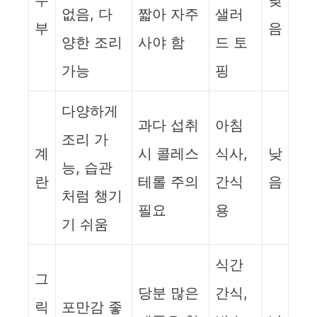
두
낮
없음, 다
짧아 자주
샐러
부
음
양한 조리
사야 함
드 토
가능
핑
다양하게
과다 섭취
아침
조리 가
계
시 콜레스
식사,
낮
능, 습관
란
테롤 주의
간식
음
처럼 챙기
필요
용
기 쉬움
식간
그
당분 많은
간식,
릭
포만감 좋