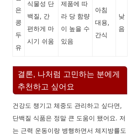
식물성 단
제품에 따
은
아침
백질, 간
라 당 함량
낮
콩
대용,
편하게 마
이 높을 수
음
두
간식
시기 쉬움
있음
유
결론, 나처럼 고민하는 분에게
추천하고 싶어요
건강도 챙기고 체중도 관리하고 싶다면,
단백질 식품은 정말 큰 도움이 됐어요. 저
는 근력 운동이랑 병행하면서 체지방률도