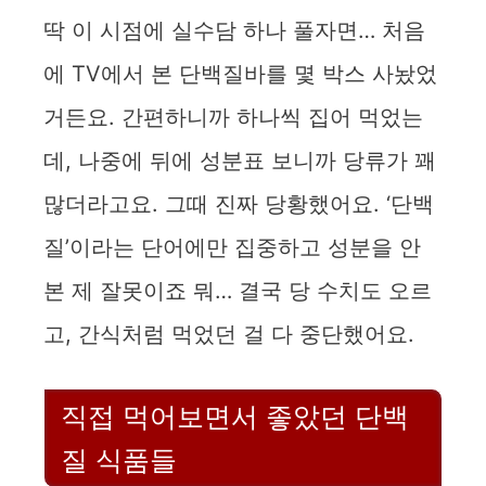
y
딱 이 시점에 실수담 하나 풀자면… 처음
에 TV에서 본 단백질바를 몇 박스 사놨었
V
거든요. 간편하니까 하나씩 집어 먹었는
i
데, 나중에 뒤에 성분표 보니까 당류가 꽤
많더라고요. 그때 진짜 당황했어요. ‘단백
d
질’이라는 단어에만 집중하고 성분을 안
e
본 제 잘못이죠 뭐… 결국 당 수치도 오르
고, 간식처럼 먹었던 걸 다 중단했어요.
o
직접 먹어보면서 좋았던 단백
질 식품들