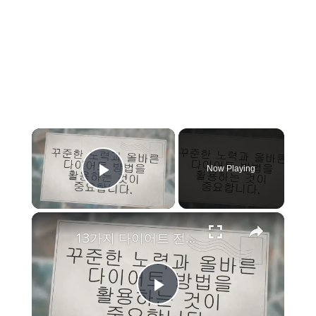
×
Now Playing
Play Video
×
13가지 다이어트 전후 레전드, 성공하는 방법은?
P