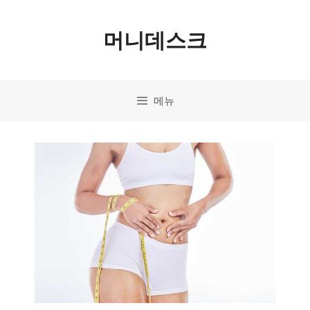
컨
머니데스크
텐
츠
로
메뉴
건
너
뛰
기