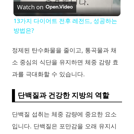
Watch on
l
13가지 다이어트 전후 레전드, 성공하는
a
방법은?
y
정제된 탄수화물을 줄이고, 통곡물과 채
소 중심의 식단을 유지하면 체중 감량 효
V
과를 극대화할 수 있습니다.
i
단백질과 건강한 지방의 역할
d
단백질 섭취는 체중 감량에 중요한 요소
e
입니다. 단백질은 포만감을 오래 유지시