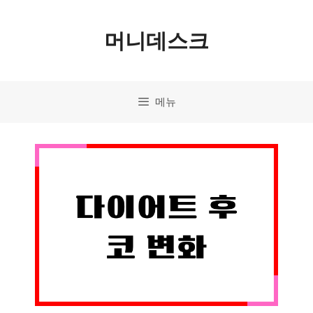
컨
머니데스크
텐
츠
로
메뉴
건
너
뛰
기