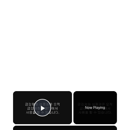
×
Now Playing
Play Video
×