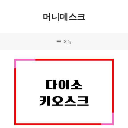
컨
머니데스크
텐
츠
로
메뉴
건
너
뛰
기