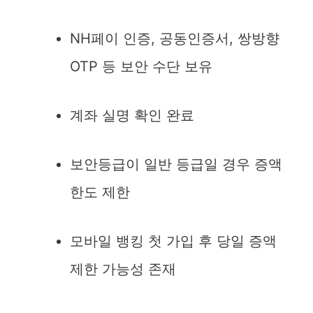
NH페이 인증, 공동인증서, 쌍방향
OTP 등 보안 수단 보유
계좌 실명 확인 완료
보안등급이 일반 등급일 경우 증액
한도 제한
모바일 뱅킹 첫 가입 후 당일 증액
제한 가능성 존재