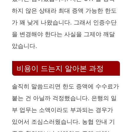
하지 않은 상태라 최대 증액 가능한 한도
가 꽤 낮게 나왔습니다. 그래서 인증수단
을 변경해야 한다는 사실을 그제야 깨달
았습니다.
비용이 드는지 알아본 과정
솔직히 말씀드리면 한도 증액에 수수료가
붙는 건 아닐까 걱정했습니다. 은행의 일
부 업무는 소액이라도 부과되는 경우가
있어서 조심스러웠습니다. 농협 안내 기