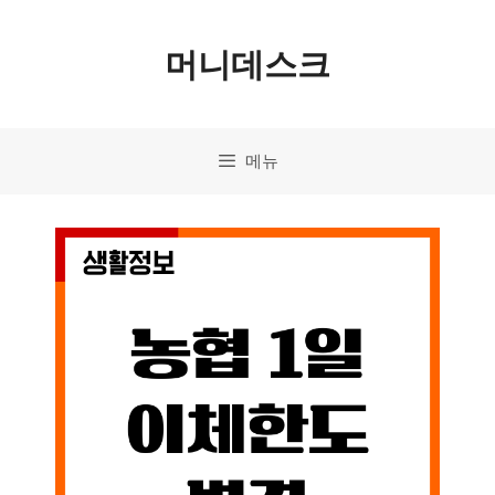
컨
머니데스크
텐
츠
로
메뉴
건
너
뛰
기