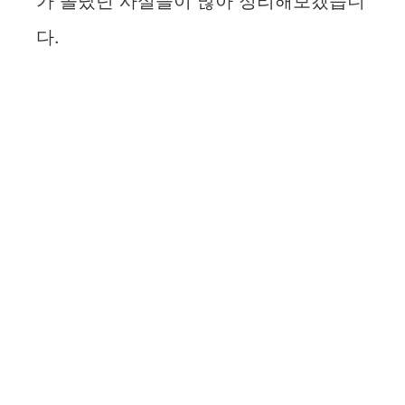
가 몰랐던 사실들이 많아 정리해보겠습니
다.