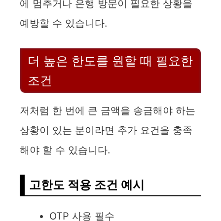
에 멈추거나 은행 방문이 필요한 상황을
예방할 수 있습니다.
더 높은 한도를 원할 때 필요한
조건
저처럼 한 번에 큰 금액을 송금해야 하는
상황이 있는 분이라면 추가 요건을 충족
해야 할 수 있습니다.
고한도 적용 조건 예시
OTP 사용 필수