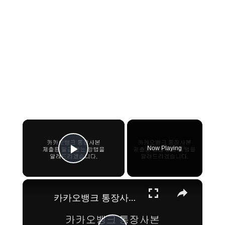
×
Now Playing
Play Video
×
카카오뱅크 통장사본 제출용 발급 받는 방법