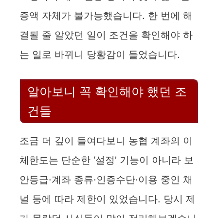
증액 자체가 불가능했습니다. 한 번에 해
결될 줄 알았던 일이 조건을 확인해야 하
는 일로 바뀌니 당황감이 들었습니다.
알아보니 꼭 확인해야 했던 조
건들
조금 더 깊이 들여다보니 농협 계좌의 이
체한도는 단순한 ‘설정’ 기능이 아니라 보
안등급·계좌 종류·인증수단·이용 중인 채
널 등에 따라 제한이 있었습니다. 당시 제