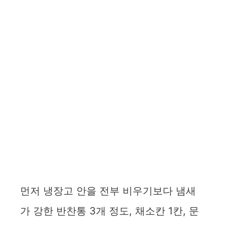
먼저 냉장고 안을 전부 비우기보다 냄새
가 강한 반찬통 3개 정도, 채소칸 1칸, 문