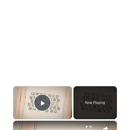
×
Now Playing
Play Video
×