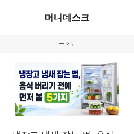
컨
머니데스크
텐
츠
로
메뉴
건
너
뛰
기