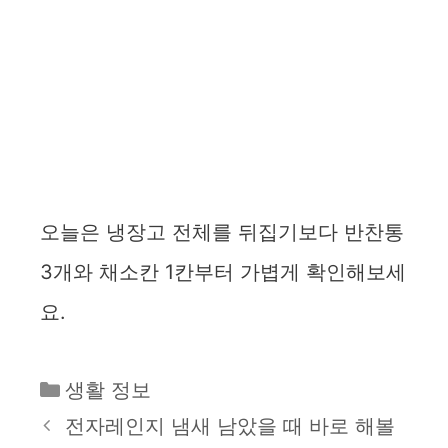
오늘은 냉장고 전체를 뒤집기보다 반찬통
3개와 채소칸 1칸부터 가볍게 확인해보세
요.
카
생활 정보
테
전자레인지 냄새 남았을 때 바로 해볼
고