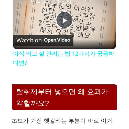
야식 먹고 살 안찌는 법 12가지가 궁금하다면?
P
Watch on
l
야식 먹고 살 안찌는 법 12가지가 궁금하
a
다면?
y
탈취제부터 넣으면 왜 효과가
V
약할까요?
i
초보가 가장 헷갈리는 부분이 바로 이거