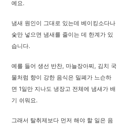
d
예요.
e
냄새 원인이 그대로 있는데 베이킹소다나
숯만 넣으면 냄새를 줄이는 데 한계가 있
o
습니다.
예를 들어 생선 반찬, 마늘장아찌, 김치 국
물처럼 향이 강한 음식은 밀폐가 느슨하
면 1일만 지나도 냉장고 전체에 냄새가 배
기 쉬워요.
그래서 탈취제보다 먼저 해야 할 일은 음