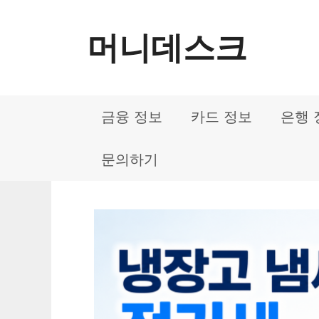
컨
머니데스크
텐
츠
로
금융 정보
카드 정보
은행 
건
너
문의하기
뛰
기