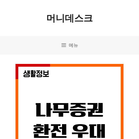
컨
머니데스크
텐
츠
로
메뉴
건
너
뛰
기