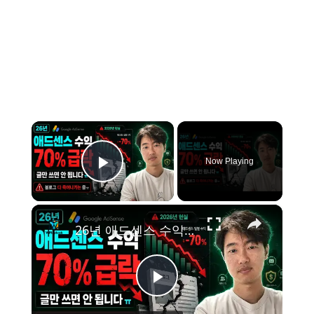
×
Now Playing
Play Video
×
26년 애드센스 수익 70% 급락, 블로그 다 죽어나가는 중ㅠ 이젠 미련하게 글만 쓰면 안 됩니다.
P