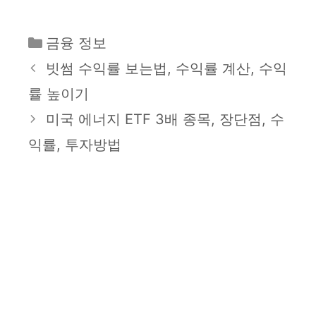
카
금융 정보
테
빗썸 수익률 보는법, 수익률 계산, 수익
고
률 높이기
리
미국 에너지 ETF 3배 종목, 장단점, 수
익률, 투자방법