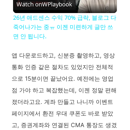
Watch on
WPlaybook
l
26년 애드센스 수익 70% 급락, 블로그 다
a
죽어나가는 중ㅠ 이젠 미련하게 글만 쓰
면 안 됩니다.
y
앱 다운로드하고, 신분증 촬영하고, 영상
V
통화 인증 같은 절차도 있었지만 전체적
i
으로 15분이면 끝났어요. 예전에는 영업
점 가야 하고 복잡했는데, 이젠 정말 편해
d
졌더라고요. 계좌 만들고 나니까 이벤트
e
페이지에서 환전 우대 쿠폰도 바로 받았
고, 증권계좌와 연결된 CMA 통장도 생겼