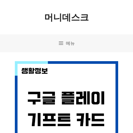
컨
머니데스크
텐
츠
로
메뉴
건
너
뛰
기