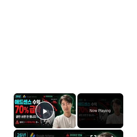
×
Now Playing
Play Video
×