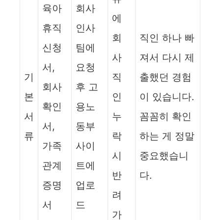
육아
회사
에
휴직
인사
회
직인 하나 빠
신청
팀에
사
져서 다시 제
서,
요청
기
직
출했던 경험
회사
후 고
본
인
이 있습니다.
확인
용노
서
누
꼼꼼히 확인
서,
동부
류
락
하는 게 정말
가족
사이
시
중요했습니
관계
트에
반
다.
증명
업로
려
서
드
가