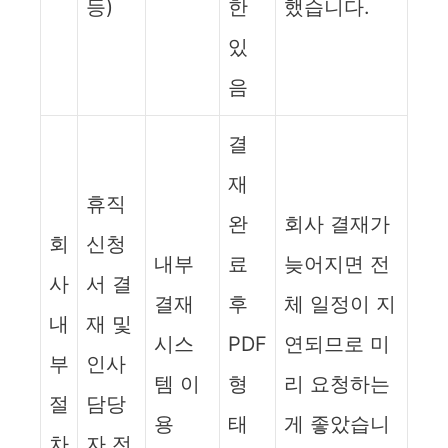
등)
한
했습니다.
있
음
결
재
휴직
완
회사 결재가
회
신청
내부
료
늦어지면 전
사
서 결
결재
후
체 일정이 지
내
재 및
시스
PDF
연되므로 미
부
인사
템 이
형
리 요청하는
절
담당
용
태
게 좋았습니
차
자 전