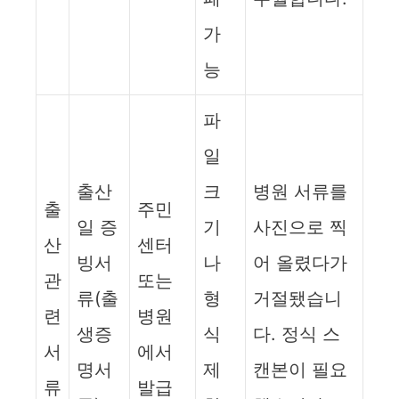
가
능
파
일
출산
크
병원 서류를
출
주민
일 증
기
사진으로 찍
산
센터
빙서
나
어 올렸다가
관
또는
류(출
형
거절됐습니
련
병원
생증
식
다. 정식 스
서
에서
명서
제
캔본이 필요
류
발급