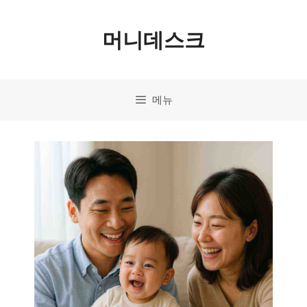
컨
머니데스크
텐
츠
로
메뉴
건
너
뛰
기