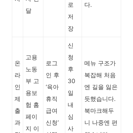
로
다.
달
저
장
신
고용
청
온
로그
메뉴 구조가
노동
후
라
인 후
복잡해 처음
부 고
30
인
‘육아
엔 길을 잃은
용보
일
제
휴직
듯했습니다.
험 홈
내
출
급여
북마크해두
페이
심
과
신청’
니 나중엔 편
지 이
사