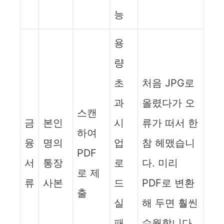
능
용
량
초
처음 JPG로
과
올렸다가 오
스캔
금
본인
시
류가 떠서 한
하여
융
명의
업
참 헤맸습니
PDF
서
통장
로
다. 미리
로 제
류
사본
드
PDF로 변환
출
실
해 두면 훨씬
패
수월합니다.