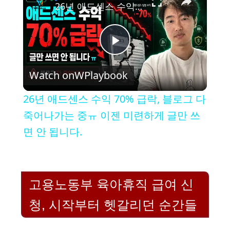
26년 애드센스 수익 70% 급락, 블로그 다 죽어나가는 중ㅠ 이젠 미련하게 글만 쓰면 안 됩니다.
P
Watch on
WPlaybook
l
26년 애드센스 수익 70% 급락, 블로그 다
a
죽어나가는 중ㅠ 이젠 미련하게 글만 쓰
면 안 됩니다.
y
V
고용노동부 육아휴직 급여 신
청, 시작부터 헷갈리던 순간들
i