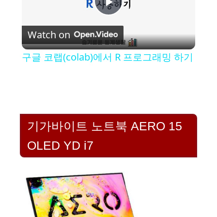
P
Watch on
l
구글 코랩(colab)에서 R 프로그래밍 하기
a
y
기가바이트 노트북 AERO 15
V
OLED YD i7
i
d