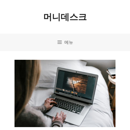
컨
머니데스크
텐
츠
로
메뉴
건
너
뛰
기