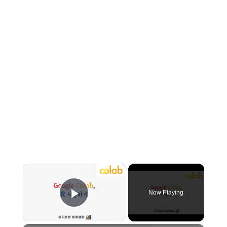
×
Now Playing
Play Video