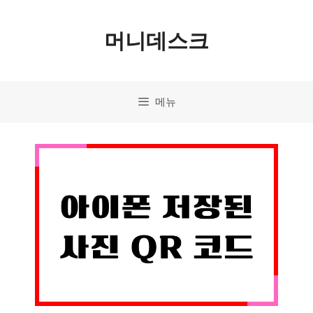
컨
머니데스크
텐
츠
로
메뉴
건
너
뛰
기