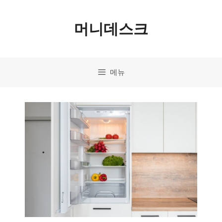
컨
머니데스크
텐
츠
로
메뉴
건
너
뛰
기