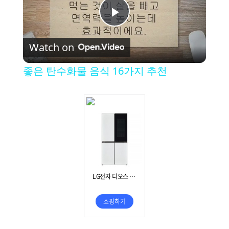
P
Watch on
l
좋은 탄수화물 음식 16가지 추천
a
y
V
i
d