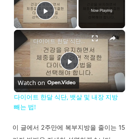
Now Playing
Play Video
×
다이어트 한달 식단, 뱃살 및 내장 지방 빼는 법!
P
Watch on
l
다이어트 한달 식단, 뱃살 및 내장 지방
a
빼는 법!
y
이 글에서 2주만에 복부지방을 줄이는 15