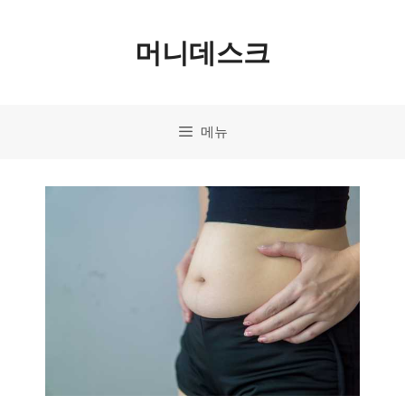
컨
머니데스크
텐
츠
로
메뉴
건
너
뛰
기