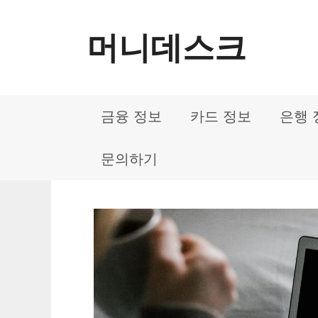
컨
머니데스크
텐
츠
로
금융 정보
카드 정보
은행 
건
너
문의하기
뛰
기