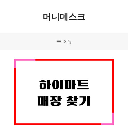
컨
머니데스크
텐
츠
로
메뉴
건
너
뛰
기