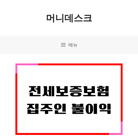
컨
머니데스크
텐
츠
로
메뉴
건
너
뛰
기