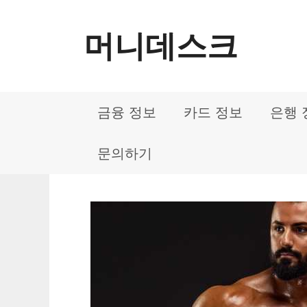
컨
머니데스크
텐
츠
로
금융 정보
카드 정보
은행 
건
너
문의하기
뛰
기