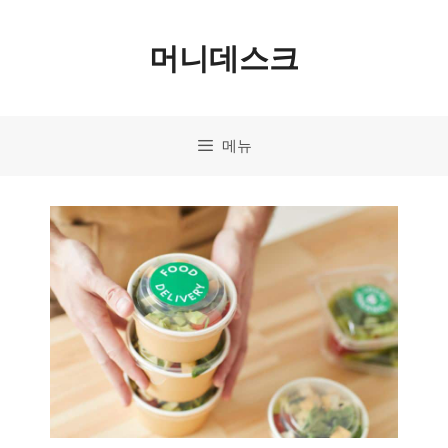
컨
머니데스크
텐
츠
로
메뉴
건
너
뛰
기