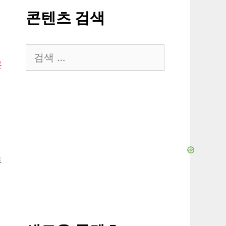
콘텐츠 검색
검
공
색:
루