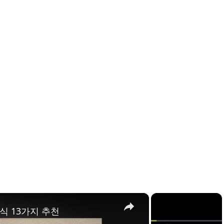
×
×
식 13가지 추천