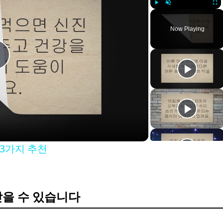
Play
Unmute
Full
Now Playing
P
a
3가지 추천
y
V
받을 수 있습니다