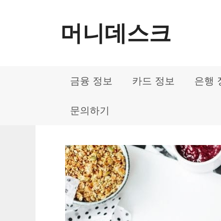
컨
머니데스크
텐
츠
로
금융 정보
카드 정보
은행 
건
너
문의하기
뛰
기