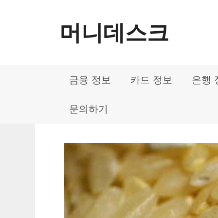
컨
머니데스크
텐
츠
로
금융 정보
카드 정보
은행 
건
너
문의하기
뛰
기