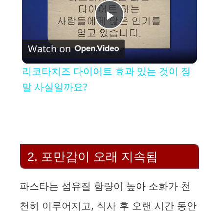
P
Watch on
l
리코타치즈 다이어트 효과 있는 것이 정
a
말 사실일까요?
y
V
2. 포만감이 오래 지속됨
i
파스타는 섬유질 함량이 높아 소화가 천
d
천히 이루어지고, 식사 후 오랜 시간 동안