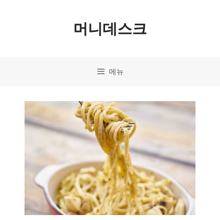
컨
머니데스크
텐
츠
로
메뉴
건
너
뛰
기