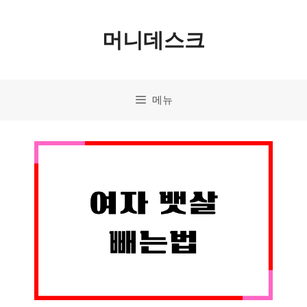
컨
머니데스크
텐
츠
로
메뉴
건
너
뛰
기