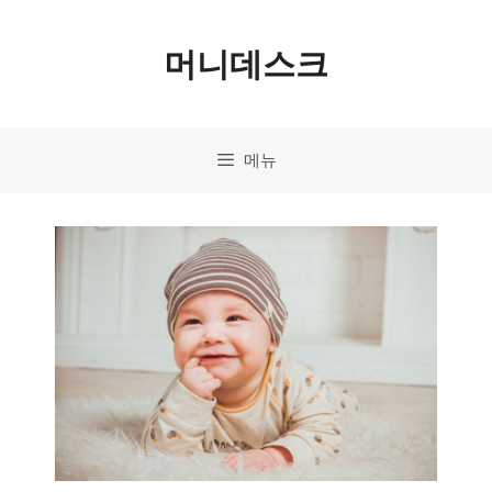
컨
머니데스크
텐
츠
로
메뉴
건
너
뛰
기