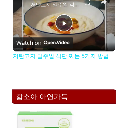
저탄고지 일주일 식단 짜는 5가지 방법
P
Watch on
l
저탄고지 일주일 식단 짜는 5가지 방법
a
y
함소아 아연가득
V
i