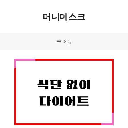
컨
머니데스크
텐
츠
로
메뉴
건
너
뛰
기