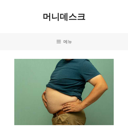
컨
머니데스크
텐
츠
로
메뉴
건
너
뛰
기