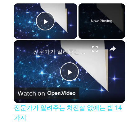
×
Now Playing
Play Video
×
전문가가 알려주는 처진살 없애는 법 14가지
P
Watch on
l
전문가가 알려주는 처진살 없애는 법 14
a
가지
y