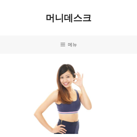
컨
머니데스크
텐
츠
로
메뉴
건
너
뛰
기