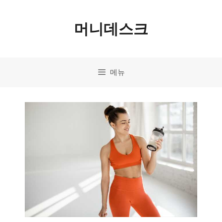
컨
머니데스크
텐
츠
로
메뉴
건
너
뛰
기