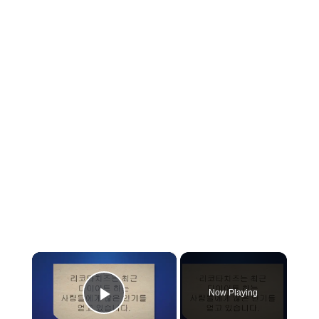
×
Now Playing
Play Video