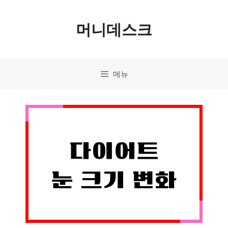
컨
머니데스크
텐
츠
로
메뉴
건
너
뛰
기