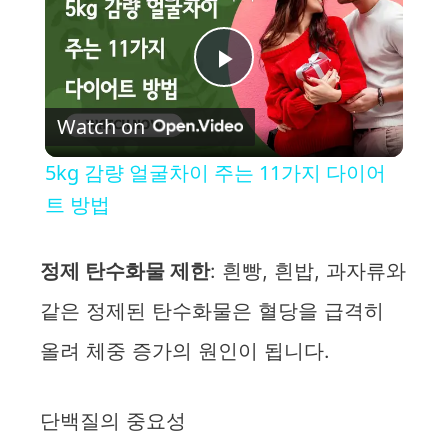
P
Watch on
l
5kg 감량 얼굴차이 주는 11가지 다이어
a
트 방법
y
정제 탄수화물 제한
: 흰빵, 흰밥, 과자류와
같은 정제된 탄수화물은 혈당을 급격히
V
올려 체중 증가의 원인이 됩니다.
i
단백질의 중요성
d