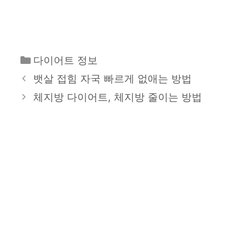
카
다이어트 정보
테
뱃살 접힘 자국 빠르게 없애는 방법
고
체지방 다이어트, 체지방 줄이는 방법
리