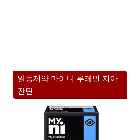
일동제약 마이니 루테인 지아
잔틴