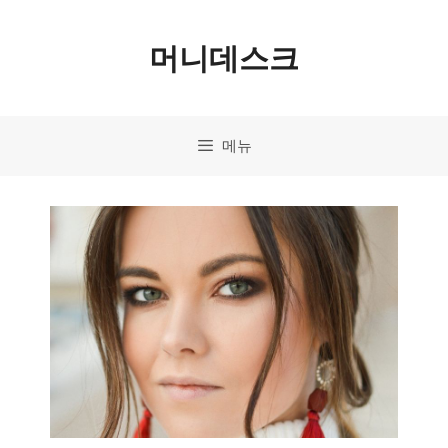
컨
머니데스크
텐
츠
로
메뉴
건
너
뛰
기