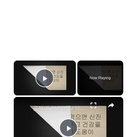
×
Now Playing
Play Video
×
공복에 먹으면 보약보다 좋은 음식 13가지 추천
P