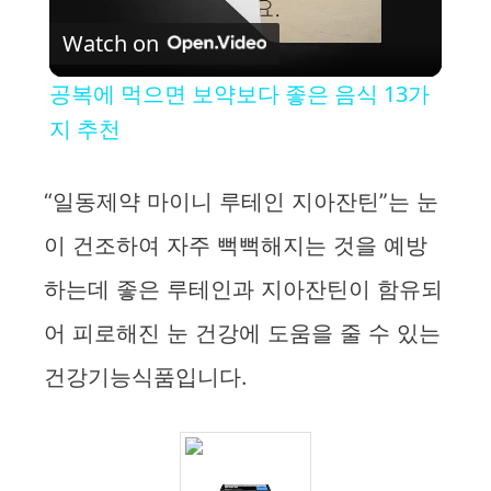
Watch on
l
공복에 먹으면 보약보다 좋은 음식 13가
a
지 추천
y
“일동제약 마이니 루테인 지아잔틴”는 눈
이 건조하여 자주 뻑뻑해지는 것을 예방
V
하는데 좋은 루테인과 지아잔틴이 함유되
i
어 피로해진 눈 건강에 도움을 줄 수 있는
건강기능식품입니다.
d
e