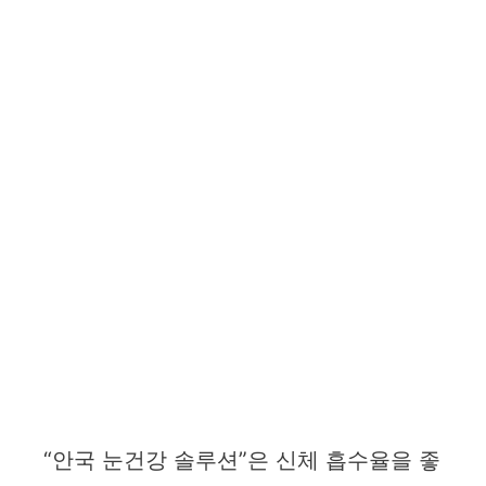
“안국 눈건강 솔루션”은 신체 흡수율을 좋