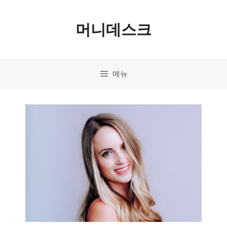
컨
머니데스크
텐
츠
로
메뉴
건
너
뛰
기