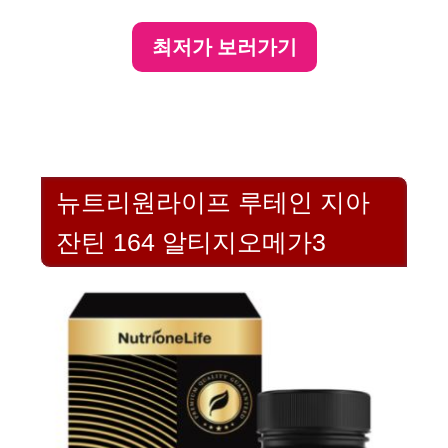
최저가 보러가기
뉴트리원라이프 루테인 지아
잔틴 164 알티지오메가3