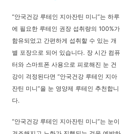
a
“안국건강 루테인 지아잔틴 미니”는 하루
y
에 필요한 루테인 권장 섭취량의 100%가
함유되었고 간편하게 섭취할 수 있는 개
V
별 포장으로 되어 있습니다. 장 시간 컴퓨
i
터와 스마트폰 사용으로 피로해진 눈 건
강이 걱정된다면 “안국건강 루테인 지아
d
잔틴 미니”을 눈 영양제 루테인 추천합니
e
다.
o
“안국건강 루테인 지아잔틴 미니”는 눈이
건조해지고 노화가 진행되는 것을 예방하