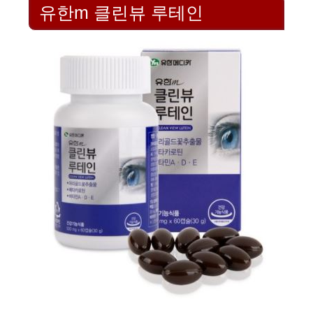
유한m 클린뷰 루테인