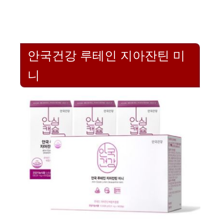
안국건강 루테인 지아잔틴 미
니